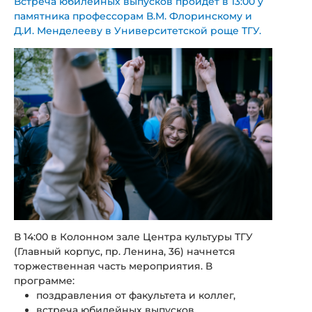
Встреча юбилейных выпусков пройдет в 13:00 у
памятника профессорам В.М. Флоринскому и
Д.И. Менделееву в Университетской роще ТГУ.
В 14:00 в Колонном зале Центра культуры ТГУ
(Главный корпус, пр. Ленина, 36) начнется
торжественная часть мероприятия. В
программе:
поздравления от факультета и коллег,
встреча юбилейных выпусков,