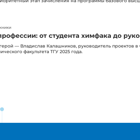
иоритетный этап зачисления на программы базового высш
кники
рофессии: от студента химфака до рук
ерой — Владислав Калашников, руководитель проектов в
ческого факультета ТГУ 2025 года.