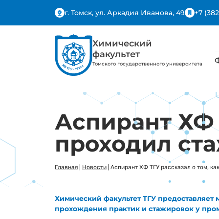
г. Томск, ул. Аркадия Иванова, 49
+7 (382
Химический
факультет
Томского государственного университета
Аспирант ХФ 
проходил ст
Главная
|
Новости
|
Аспирант ХФ ТГУ рассказал о том, к
Химический факультет ТГУ предоставляет 
прохождения практик и стажировок у пр