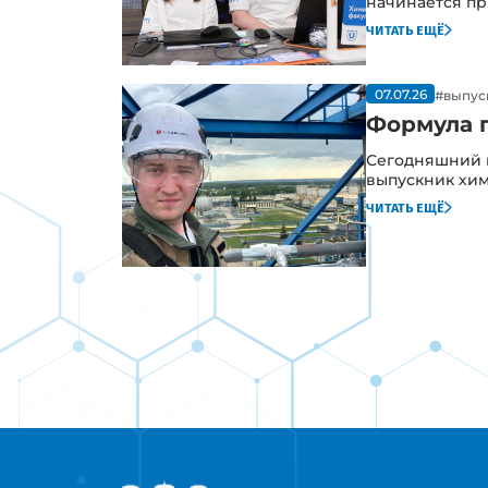
начинается пр
читать ещё
07.07.26
#выпус
Формула п
Сегодняшний г
выпускник хими
читать ещё