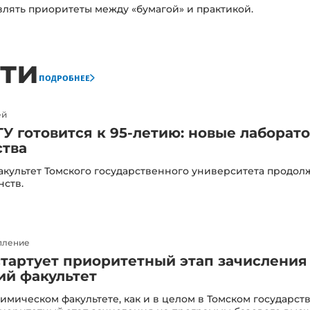
влять приоритеты между «бумагой» и практикой.
ти
подробнее
ей
У готовится к 95-летию: новые лаборат
ства
культет Томского государственного университета продо
нств.
пление
 стартует приоритетный этап зачисления
ий факультет
 химическом факультете, как и в целом в Томском государс