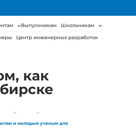
ентам
Выпускникам
Школьникам
неры
Центр инженерных разработок
ом, как
ибирске
рантам и молодым ученым для