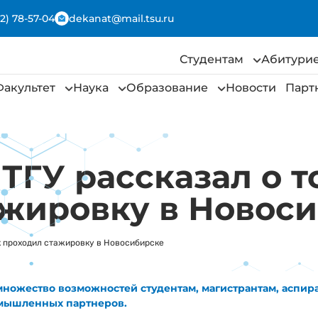
2) 78-57-04
dekanat@mail.tsu.ru
Студентам
Абитури
Факультет
Наука
Образование
Новости
Парт
ТГУ рассказал о т
ажировку в Новос
ак проходил стажировку в Новосибирске
множество возможностей студентам, магистрантам, аспи
омышленных партнеров.