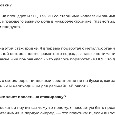
ровки?
а на площадке ИХТЦ. Там мы со старшими коллегами заним
 играющего важную роль в микроэлектронике. Главной за
 продукта.
на этой стажировке. Я впервые поработал с металлоорган
ой осторожности, грамотного подхода, а также понимания,
акже мне понравилось, что удалось поработать в НГУ. Это 
с металлоорганическими соединения не на бумаге, как за
нным и необходимым для дальнейшей работы.
оже хочет попасть на стажировку?
поехать и научиться чему-то новому, я посоветую быть про
аге! Химия, в первую очередь — это практика! И, если вы х