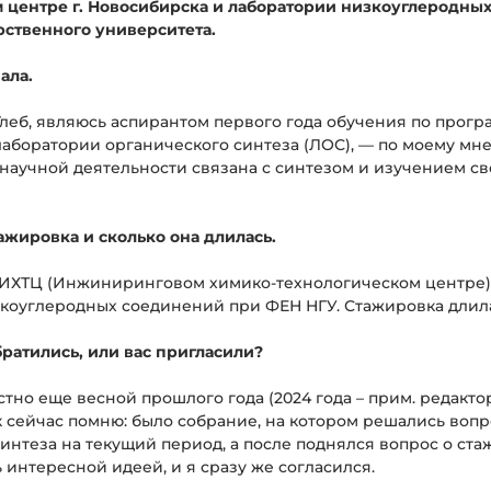
центре г. Новосибирска и лаборатории низкоуглеродных
рственного университета.
ала.
в Глеб, являюсь аспирантом первого года обучения по прог
аборатории органического синтеза (ЛОС), — по моему мн
й научной деятельности связана с синтезом и изучением 
ажировка и сколько она длилась.
 ИХТЦ (Инжиниринговом химико-технологическом центре),
зкоуглеродных соединений при ФЕН НГУ. Стажировка длила
братились, или вас пригласили?
но еще весной прошлого года (2024 года – прим. редактор
к сейчас помню: было собрание, на котором решались воп
нтеза на текущий период, а после поднялся вопрос о ста
 интересной идеей, и я сразу же согласился.