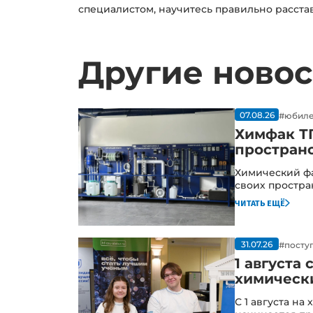
специалистом, научитесь правильно расста
Другие новос
07.08.26
#юбил
Химфак ТГ
простран
Химический фа
своих простра
читать ещё
31.07.26
#посту
1 августа
химическ
С 1 августа на