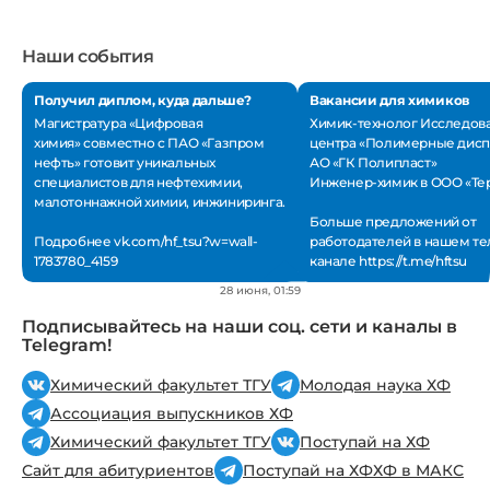
Наши события
Получил диплом, куда дальше?
Вакансии для химиков
Магистратура «Цифровая
Химик-технолог Исследов
химия» совместно с ПАО «Газпром
центра «Полимерные дисп
нефть» готовит уникальных
АО «ГК Полипласт»
специалистов для нефтехимии,
Инженер-химик в ООО «Те
малотоннажной химии, инжиниринга.
Больше предложений от
Подробнее
vk.com/hf_tsu?w=wall-
работодателей в нашем
те
1783780_4159
канале
https://t.me/hftsu
28 июня, 01:59
Подписывайтесь на наши соц. сети и каналы в
Telegram!
Химический факультет ТГУ
Молодая наука ХФ
Ассоциация выпускников ХФ
Химический факультет ТГУ
Поступай на ХФ
Сайт для абитуриентов
Поступай на ХФ
ХФ в МАКС