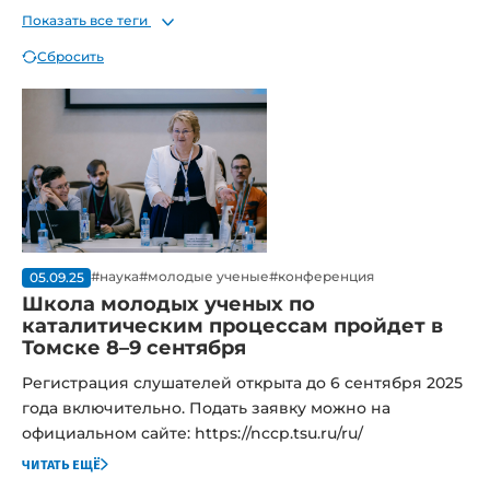
Показать все теги
#трудоустройство
#партнеры
#целевой капитал
#эндаумент фонд
#конференция
#исследование
Сбросить
#студенты
#праздник
#молодые ученые
#конкурс
#регион
#диплом
#защита
#партнер
#абитуриент
#декан
#выпускник
#магистр
#кафедра
#факультет
#поздравление
#выпускники
#химики
#специалисты
#ИХТЦ
#магистратура
#Газпромнефть
#инженер
#ученые
#катализатор
#абитуриенты
#наука
#молодые ученые
#конференция
05.09.25
#стипендия
#кубокуниверситета
#победа
Школа молодых ученых по
#актив
#профбюро
#тренинг
#английский
каталитическим процессам пройдет в
Томске 8–9 сентября
#коммуникация
#выставка
#разработки
#кадры
#школа
#катализаторы
#ПИШ
#проект
Регистрация слушателей открыта до 6 сентября 2025
года включительно. Подать заявку можно на
#разработка
#преподаватели
#экзамены
официальном сайте:
https://nccp.tsu.ru/ru/
#фармацевтика
#медицина
#аналитика
читать ещё
#университет
#стажировка
#вакансии