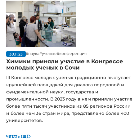
#день химика
#традиции
#
#Практика
#Трудоустройство
#Профориентация
#Школа
#Турнир
#Поступление
#Абитуриент
#Стипендия
#Студенты
#Целевой капитал
#Эндаумент фонд
#Конкурс
#Олимпиада
#Наука
#Химия
#Грант
#Образование
#Преподаватели
#Праздник
#Олимпиады
#наука
#ученые
#конференция
30.11.23
Химики приняли участие в Конгрессе
#Английский
#Абитуриенты
#Школьники
молодых ученых в Сочи
#Стажировка
#Аспиранты
#Производство
III Конгресс молодых ученых традиционно выступает
#Диссертация
#Ученые
#Семинар
крупнейшей площадкой для диалога передовой и
#Монография
#Победа
#Ярмарка вакансий
фундаментальной науки, государства и
#День_химика
#Мероприятия
промышленности. В 2023 году в нем приняли участие
##наука #достижения
более пяти тысяч участников из 85 регионов России
#наука #достижения #молодыеученые
и более чем 36 стран мира, представлено более 400
##наука #семинар #диссертация
университетов.
#мероприятия #праздник #деньхимика
#Достижения
#семинар
#ИИ
#достижения
#ЦОПП
читать ещё