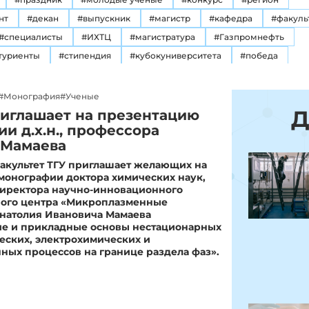
нт
#декан
#выпускник
#магистр
#кафедра
#факуль
#специалисты
#ИХТЦ
#магистратура
#Газпромнефть
туриенты
#стипендия
#кубокуниверситета
#победа
кий
#коммуникация
#выставка
#разработки
#кадры
#разработка
#преподаватели
#экзамены
#фармацевт
#Монография
#Ученые
#стажировка
#вакансии
#день химика
#традиции
#
риглашает на презентацию
и д.х.н., профессора
тация
#Школа
#Турнир
#Поступление
#Абитуриент
 Мамаева
#Эндаумент фонд
#Конкурс
#Олимпиада
#Наука
акультет ТГУ приглашает желающих на
аватели
#Праздник
#Олимпиады
#Английский
монографии доктора химических наук,
#Аспиранты
#Производство
#Диссертация
#Ученые
директора научно-инновационного
ного центра «Микроплазменные
арка вакансий
#День_химика
#Мероприятия
Анатолия Ивановича Мамаева
молодыеученые
##наука #семинар #диссертация
ие и прикладные основы нестационарных
еских, электрохимических и
ижения
#семинар
#ИИ
#достижения
#ЦОПП
ых процессов на границе раздела фаз».