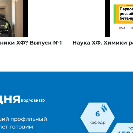
кники ХФ? Выпуск №1
Наука ХФ. Химики р
дня
подробнее
6
ший профильный
кафедр
лет готовим