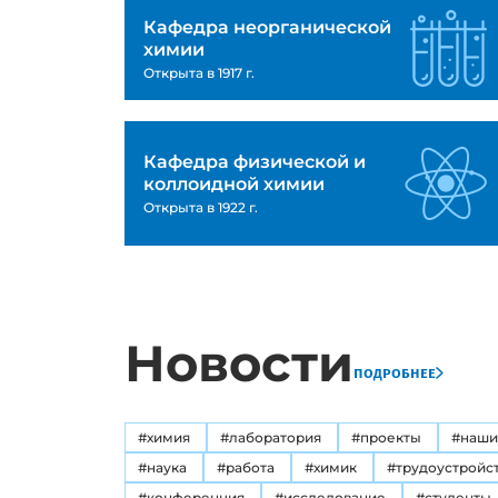
Кафедра неорганической
химии
Открыта в 1917 г.
Кафедра физической и
коллоидной химии
Открыта в 1922 г.
Новости
подробнее
#химия
#лаборатория
#проекты
#наши
#наука
#работа
#химик
#трудоустройс
#конференция
#исследование
#студенты