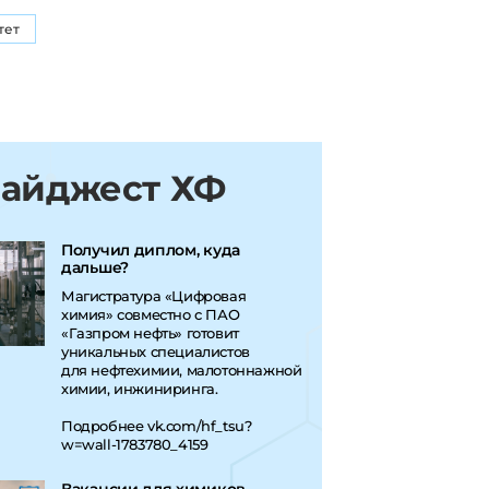
тет
Ассоциация выпускников ХФ
ТГУ
ика
Выпускники ХФ ТГУ остаются на
Дайджест ХФ
связи с факультетом 24/7 -
https://t.me/gradhf
Получил диплом, куда
дальше?
Магистратура «Цифровая
химия» совместно с ПАО
«Газпром нефть» готовит
уникальных специалистов
для нефтехимии, малотоннажной
химии, инжиниринга.
Подробнее
vk.com/hf_tsu?
w=wall-1783780_4159