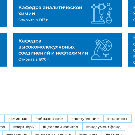
Кафедра аналитической
химии
Открыта в 1917 г.
О
Кафедра
высокомолекулярных
соединений и нефтехимии
Открыта в 1970 г.
О
#смионас
#образование
#поступление
#стартапы
тво
#партнеры
#целевой капитал
#эндаумент фонд
#праздник
#молодые ученые
#конкурс
#регион