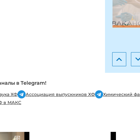
аналы в Telegram!
аука ХФ
Ассоциация выпускников ХФ
Химический фак
Ф в МАКС