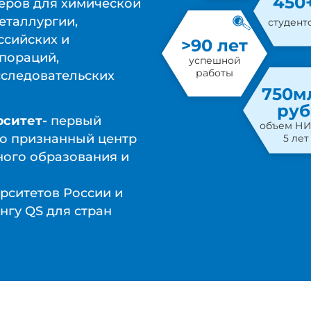
450
еров для химической
еталлургии,
студент
ссийских и
>90 лет
пораций,
успешной
работы
сследовательских
750м
руб
рситет-
первый
объем НИ
то признанный центр
5 лет
ного образования и
ерситетов России и
нгу QS для стран