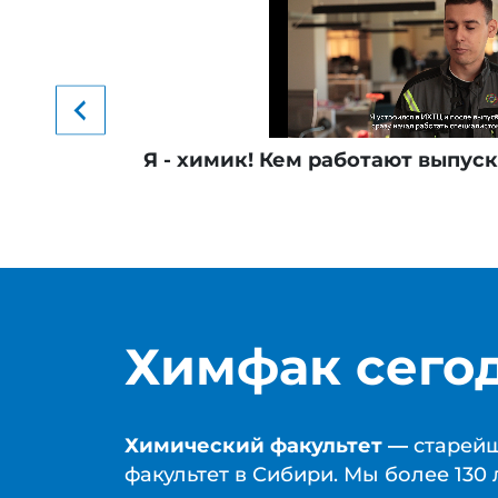
Я - химик! Кем работают выпус
Химфак сего
Химический факультет ―
старей
факультет в Сибири. Мы более 130 