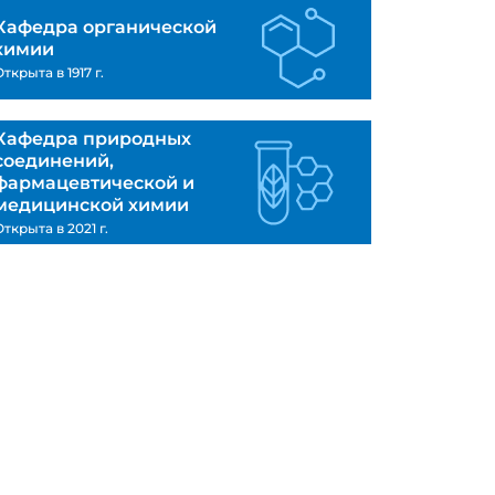
Кафедра органической
химии
ткрыта в 1917 г.
Кафедра природных
соединений,
фармацевтической и
медицинской химии
ткрыта в 2021 г.
Дайджест событий: май на
Химическом факультете
Каждый месяц подводим итоги и
рассказываем о том, о чем еще
не успели!
События, люди, победы и
научные прорывы -
https://vk.com/@hf_tsu-mai-2024