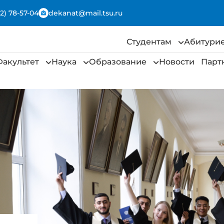
2) 78-57-04
dekanat@mail.tsu.ru
Студентам
Абитури
Факультет
Наука
Образование
Новости
Парт